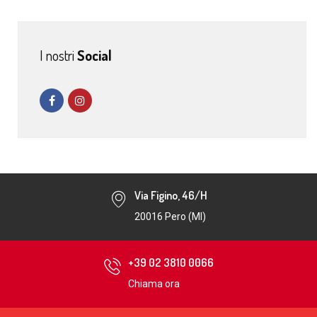
I nostri
Social
Via Figino, 46/H
20016 Pero (MI)
+39 02 3810 0066
Chiama ora